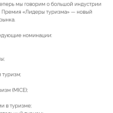
еперь мы говорим о большой индустрии
ед. Премия «Лидеры туризма» — новый
рынка.
едующие номинации:
ы;
 туризм;
изм (MICE);
и в туризме;