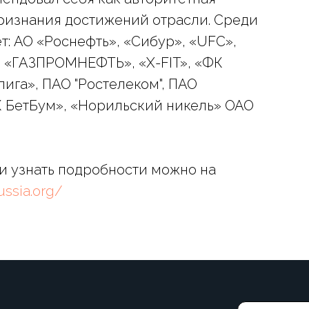
ризнания достижений отрасли. Среди
т: АО «Роснефть», «Сибур», «UFC»,
"», «ГАЗПРОМНЕФТЬ», «X-FIT», «ФК
ига», ПАО "Ростелеком", ПАО
БК БетБум», «Норильский никель» ОАО
 и узнать подробности можно на
ussia.org/